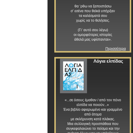
θα ‘ρθω να ξαποστάσω
σ’ εσένα που θεϊκά υπήρξαν
τα καλέσματά σου
χωρίς να το θελήσεις.
(Γι’ αυτό σου λέγω)
οι ομορφότερες ιστορίες
άθελά μας υφίστανται».
Περισσότερα
Λόγια ελπίδας
«...σε όσους έμαθαν / από τον πόνο
ελπίδα να ποιούν...»
Ένα βιβλίο αφιερωμένο και γραμμένο
από άτομα
με σκλήρυνση κατά πλάκας.
Μια συλλογική προσπάθεια που
συγκεφαλαιώνει το πείσμα και την