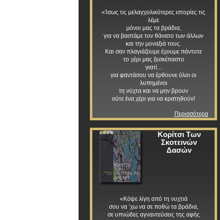
«Ίσως τις μελαγχολικότερες ιστορίες τις
λέμε
μόνοι μας τα βράδια,
για να βαστάμε τον θάνατο των άλλων
και την μοναξιά τους.
Και σαν πλαγιάζουμε έχουμε πάντοτε
το χέρι μας ξεσκέπαστο
γιατί...
για φαντάσου να έρθουνε όλοι οι
λυπημένοι
τη νύχτα και να μην βρουν
ούτε ένα χέρι για να κρατηθούν!
Περισσότερα
Κορίτσι Των
Σκοτεινών
Δασών
«Κόψε λίγη από τη νυχτιά
σου να ‘χω να σε ποθώ τα βράδια,
σε υπνώδες αγναντεύσεις της αφής