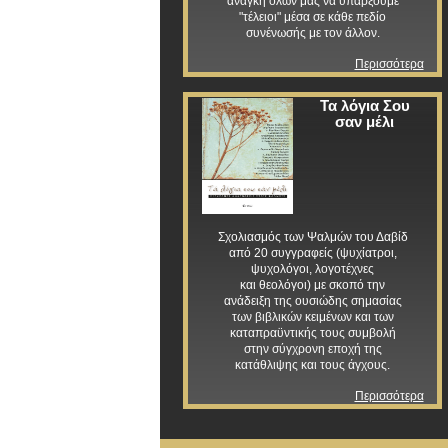
ανάγκη όλων μας να υπάρξουμε
"τέλειοι" μέσα σε κάθε πεδίο
συνένωσής με τον άλλον.
Περισσότερα
Τα λόγια Σου
σαν μέλι
Σχολιασμός των Ψαλμών του Δαβίδ
από 20 συγγραφείς (ψυχίατροι,
ψυχολόγοι, λογοτέχνες
και θεολόγοι) με σκοπό την
ανάδειξη της ουσιώδης σημασίας
των βιβλικών κειμένων και των
καταπραϋντικής τους συμβολή
στην σύγχρονη εποχή της
κατάθλιψης και τους άγχους.
Περισσότερα