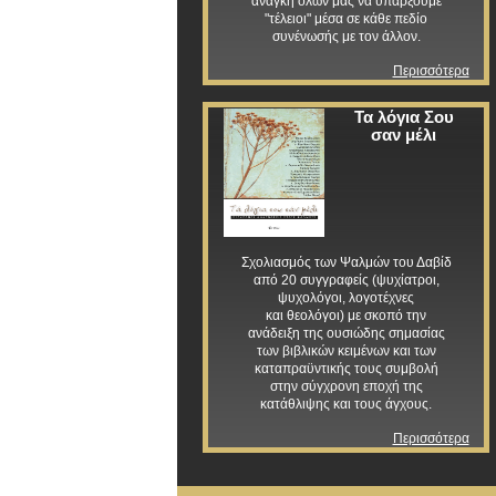
ανάγκη όλων μας να υπάρξουμε
"τέλειοι" μέσα σε κάθε πεδίο
συνένωσής με τον άλλον.
Περισσότερα
Τα λόγια Σου
σαν μέλι
Σχολιασμός των Ψαλμών του Δαβίδ
από 20 συγγραφείς (ψυχίατροι,
ψυχολόγοι, λογοτέχνες
και θεολόγοι) με σκοπό την
ανάδειξη της ουσιώδης σημασίας
των βιβλικών κειμένων και των
καταπραϋντικής τους συμβολή
στην σύγχρονη εποχή της
κατάθλιψης και τους άγχους.
Περισσότερα