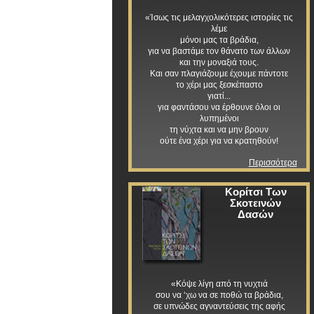
«Ίσως τις μελαγχολικότερες ιστορίες τις
λέμε
μόνοι μας τα βράδια,
για να βαστάμε τον θάνατο των άλλων
και την μοναξιά τους.
Και σαν πλαγιάζουμε έχουμε πάντοτε
το χέρι μας ξεσκέπαστο
γιατί...
για φαντάσου να έρθουνε όλοι οι
λυπημένοι
τη νύχτα και να μην βρουν
ούτε ένα χέρι για να κρατηθούν!
Περισσότερα
Κορίτσι Των
Σκοτεινών
Δασών
«Κόψε λίγη από τη νυχτιά
σου να ‘χω να σε ποθώ τα βράδια,
σε υπνώδες αγναντεύσεις της αφής