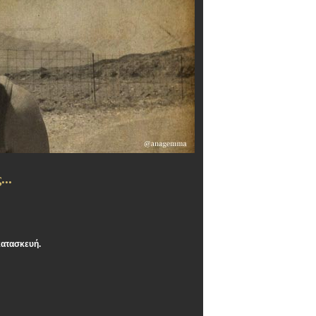
..
κατασκευή.