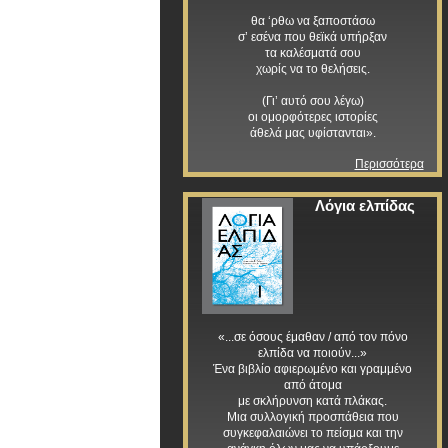
θα ‘ρθω να ξαποστάσω
σ’ εσένα που θεϊκά υπήρξαν
τα καλέσματά σου
χωρίς να το θελήσεις.
(Γι’ αυτό σου λέγω)
οι ομορφότερες ιστορίες
άθελά μας υφίστανται».
Περισσότερα
Λόγια ελπίδας
«...σε όσους έμαθαν / από τον πόνο
ελπίδα να ποιούν...»
Ένα βιβλίο αφιερωμένο και γραμμένο
από άτομα
με σκλήρυνση κατά πλάκας.
Μια συλλογική προσπάθεια που
συγκεφαλαιώνει το πείσμα και την