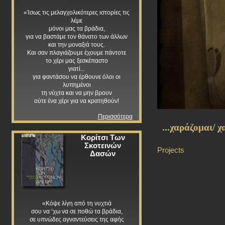
«Ίσως τις μελαγχολικότερες ιστορίες τις
λέμε
μόνοι μας τα βράδια,
για να βαστάμε τον θάνατο των άλλων
και την μοναξιά τους.
Και σαν πλαγιάζουμε έχουμε πάντοτε
το χέρι μας ξεσκέπαστο
γιατί...
για φαντάσου να έρθουνε όλοι οι
λυπημένοι
τη νύχτα και να μην βρουν
ούτε ένα χέρι για να κρατηθούν!
Περισσότερα
...χαράζομαι/ 
Κορίτσι Των
Σκοτεινών
Projects
Δασών
«Κόψε λίγη από τη νυχτιά
σου να ‘χω να σε ποθώ τα βράδια,
σε υπνώδες αγναντεύσεις της αφής