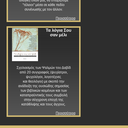
ανάγκη όλων μας να υπάρξουμε
"τέλειοι" μέσα σε κάθε πεδίο
συνένωσής με τον άλλον.
Περισσότερα
Τα λόγια Σου
σαν μέλι
Σχολιασμός των Ψαλμών του Δαβίδ
από 20 συγγραφείς (ψυχίατροι,
ψυχολόγοι, λογοτέχνες
και θεολόγοι) με σκοπό την
ανάδειξη της ουσιώδης σημασίας
των βιβλικών κειμένων και των
καταπραϋντικής τους συμβολή
στην σύγχρονη εποχή της
κατάθλιψης και τους άγχους.
Περισσότερα