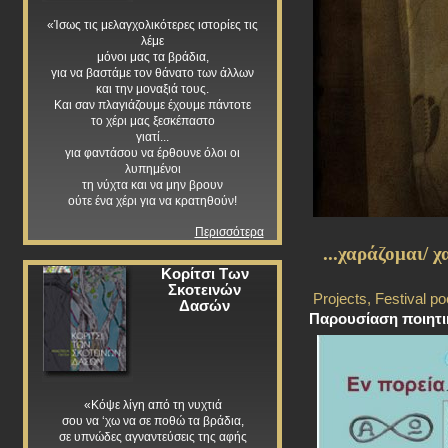
«Ίσως τις μελαγχολικότερες ιστορίες τις
λέμε
μόνοι μας τα βράδια,
για να βαστάμε τον θάνατο των άλλων
και την μοναξιά τους.
Και σαν πλαγιάζουμε έχουμε πάντοτε
το χέρι μας ξεσκέπαστο
γιατί...
για φαντάσου να έρθουνε όλοι οι
λυπημένοι
τη νύχτα και να μην βρουν
ούτε ένα χέρι για να κρατηθούν!
Περισσότερα
...χαράζομαι/ 
Κορίτσι Των
Σκοτεινών
Projects
,
Festival po
Δασών
Παρουσίαση ποιητι
«Κόψε λίγη από τη νυχτιά
σου να ‘χω να σε ποθώ τα βράδια,
σε υπνώδες αγναντεύσεις της αφής