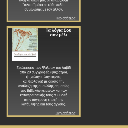
ανάγκη όλων μας να υπάρξουμε
"τέλειοι" μέσα σε κάθε πεδίο
συνένωσής με τον άλλον.
Περισσότερα
Τα λόγια Σου
σαν μέλι
Σχολιασμός των Ψαλμών του Δαβίδ
από 20 συγγραφείς (ψυχίατροι,
ψυχολόγοι, λογοτέχνες
και θεολόγοι) με σκοπό την
ανάδειξη της ουσιώδης σημασίας
των βιβλικών κειμένων και των
καταπραϋντικής τους συμβολή
στην σύγχρονη εποχή της
κατάθλιψης και τους άγχους.
Περισσότερα