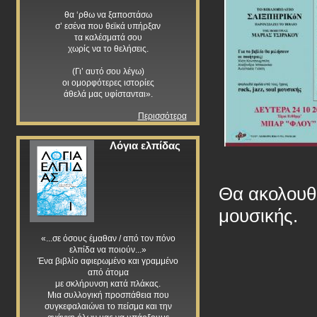
θα ‘ρθω να ξαποστάσω
σ’ εσένα που θεϊκά υπήρξαν
τα καλέσματά σου
χωρίς να το θελήσεις.
(Γι’ αυτό σου λέγω)
οι ομορφότερες ιστορίες
άθελά μας υφίστανται».
Περισσότερα
Λόγια ελπίδας
Θα ακολουθή
μουσικής.
«...σε όσους έμαθαν / από τον πόνο
ελπίδα να ποιούν...»
Ένα βιβλίο αφιερωμένο και γραμμένο
από άτομα
με σκλήρυνση κατά πλάκας.
Μια συλλογική προσπάθεια που
συγκεφαλαιώνει το πείσμα και την