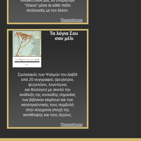
ανάγκη όλων μας να υπάρξουμε
"τέλειοι" μέσα σε κάθε πεδίο
συνένωσής με τον άλλον.
Περισσότερα
Τα λόγια Σου
σαν μέλι
Σχολιασμός των Ψαλμών του Δαβίδ
από 20 συγγραφείς (ψυχίατροι,
ψυχολόγοι, λογοτέχνες
και θεολόγοι) με σκοπό την
ανάδειξη της ουσιώδης σημασίας
των βιβλικών κειμένων και των
καταπραϋντικής τους συμβολή
στην σύγχρονη εποχή της
κατάθλιψης και τους άγχους.
Περισσότερα