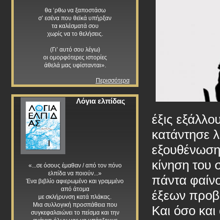
θα ‘ρθω να ξαποστάσω
σ’ εσένα που θεϊκά υπήρξαν
τα καλέσματά σου
χωρίς να το θελήσεις.
(Γι’ αυτό σου λέγω)
οι ομορφότερες ιστορίες
άθελά μας υφίστανται».
Περισσότερα
Λόγια ελπίδας
έξις εξάλλο
κατάντησε λ
εξουθένωση
κίνηση του 
«...σε όσους έμαθαν / από τον πόνο
ελπίδα να ποιούν...»
πάντα φαίνο
Ένα βιβλίο αφιερωμένο και γραμμένο
από άτομα
έξεων προβά
με σκλήρυνση κατά πλάκας.
Μια συλλογική προσπάθεια που
Και όσο κα
συγκεφαλαιώνει το πείσμα και την