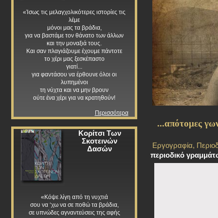
«Ίσως τις μελαγχολικότερες ιστορίες τις
λέμε
μόνοι μας τα βράδια,
για να βαστάμε τον θάνατο των άλλων
και την μοναξιά τους.
Και σαν πλαγιάζουμε έχουμε πάντοτε
το χέρι μας ξεσκέπαστο
γιατί...
για φαντάσου να έρθουνε όλοι οι
λυπημένοι
τη νύχτα και να μην βρουν
ούτε ένα χέρι για να κρατηθούν!
Περισσότερα
...απότομες γω
Κορίτσι Των
Σκοτεινών
Εργογραφία
,
Περιοδ
Δασών
περιοδικό γραμμάτ
«Κόψε λίγη από τη νυχτιά
σου να ‘χω να σε ποθώ τα βράδια,
σε υπνώδες αγναντεύσεις της αφής