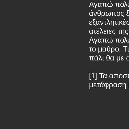
Αγαπώ πολύ 
άνθρωπος ξ
εξαντλητικέ
ατέλειες τη
Αγαπώ πολύ
το μαύρο. Τ
πάλι θα με
[1] Τα αποσ
μετάφραση 