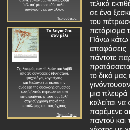
ανάγκη όλων μας να υπάρξουμε
τελικά εκτι
"τέλειοι" μέσα σε κάθε πεδίο
συνένωσής με τον άλλον.
σε ένα ξεσκ
Περισσότερα
του πέτρωσ
πετάρισμα
Τα λόγια Σου
σαν μέλι
Πάνω κάτω τ
αποφάσεις κ
πάντοτε πα
προτάσσεται
Σχολιασμός των Ψαλμών του Δαβίδ
το δικό μας
από 20 συγγραφείς (ψυχίατροι,
ψυχολόγοι, λογοτέχνες
γινόντουσαν
και θεολόγοι) με σκοπό την
ανάδειξη της ουσιώδης σημασίας
μια πλευρά 
των βιβλικών κειμένων και των
καταπραϋντικής τους συμβολή
καλείται να
στην σύγχρονη εποχή της
κατάθλιψης και τους άγχους.
παρέμενε α
Περισσότερα
παντού και 
χάρτης με 