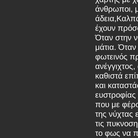
άνθρωποι, μ
άδεια,Καλπά
έχουν πρό
Όταν στην ν
μάτια. Όταν
φωτεινός πρ
ανέγγιχτος,
καθιστά επ
και καταστά
ευστροφίας 
που με φέρο
της νύχτας 
τις πυκνοσ
το φως 