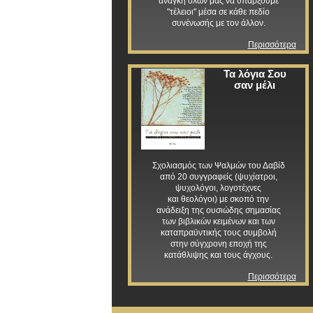
ανάγκη όλων μας να υπάρξουμε
"τέλειοι" μέσα σε κάθε πεδίο
συνένωσής με τον άλλον.
Περισσότερα
Τα λόγια Σου
σαν μέλι
Σχολιασμός των Ψαλμών του Δαβίδ
από 20 συγγραφείς (ψυχίατροι,
ψυχολόγοι, λογοτέχνες
και θεολόγοι) με σκοπό την
ανάδειξη της ουσιώδης σημασίας
των βιβλικών κειμένων και των
καταπραϋντικής τους συμβολή
στην σύγχρονη εποχή της
κατάθλιψης και τους άγχους.
Περισσότερα