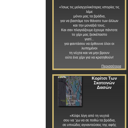
«Ίσως τις μελαγχολικότερες ιστορίες τις
λέμε
μόνοι μας τα βράδια,
για να βαστάμε τον θάνατο των άλλων
και την μοναξιά τους.
Και σαν πλαγιάζουμε έχουμε πάντοτε
το χέρι μας ξεσκέπαστο
γιατί...
για φαντάσου να έρθουνε όλοι οι
λυπημένοι
τη νύχτα και να μην βρουν
ούτε ένα χέρι για να κρατηθούν!
Περισσότερα
Κορίτσι Των
Σκοτεινών
Δασών
«Κόψε λίγη από τη νυχτιά
σου να ‘χω να σε ποθώ τα βράδια,
σε υπνώδες αγναντεύσεις της αφής