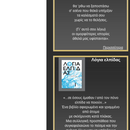
θα ‘ρθω να ξαποστάσω
σ’ εσένα που θεϊκά υπήρξαν
τα καλέσματά σου
χωρίς να το θελήσεις.
(Γι’ αυτό σου λέγω)
οι ομορφότερες ιστορίες
άθελά μας υφίστανται».
Περισσότερα
Λόγια ελπίδας
«...σε όσους έμαθαν / από τον πόνο
ελπίδα να ποιούν...»
Ένα βιβλίο αφιερωμένο και γραμμένο
από άτομα
με σκλήρυνση κατά πλάκας.
Μια συλλογική προσπάθεια που
συγκεφαλαιώνει το πείσμα και την