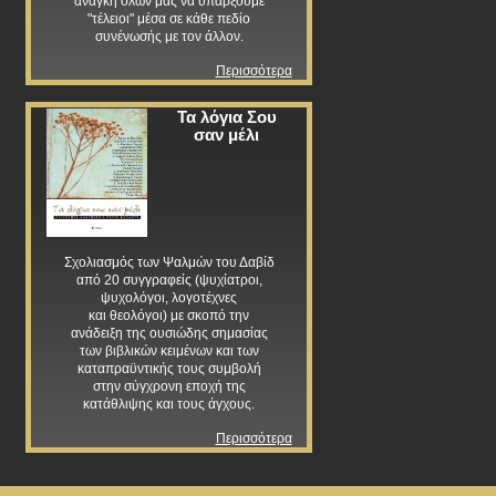
ανάγκη όλων μας να υπάρξουμε
"τέλειοι" μέσα σε κάθε πεδίο
συνένωσής με τον άλλον.
Περισσότερα
Τα λόγια Σου
σαν μέλι
Σχολιασμός των Ψαλμών του Δαβίδ
από 20 συγγραφείς (ψυχίατροι,
ψυχολόγοι, λογοτέχνες
και θεολόγοι) με σκοπό την
ανάδειξη της ουσιώδης σημασίας
των βιβλικών κειμένων και των
καταπραϋντικής τους συμβολή
στην σύγχρονη εποχή της
κατάθλιψης και τους άγχους.
Περισσότερα