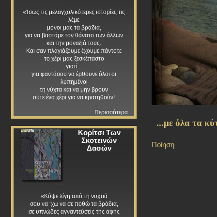
«Ίσως τις μελαγχολικότερες ιστορίες τις
λέμε
μόνοι μας τα βράδια,
για να βαστάμε τον θάνατο των άλλων
και την μοναξιά τους.
Και σαν πλαγιάζουμε έχουμε πάντοτε
το χέρι μας ξεσκέπαστο
γιατί...
για φαντάσου να έρθουνε όλοι οι
λυπημένοι
τη νύχτα και να μην βρουν
ούτε ένα χέρι για να κρατηθούν!
Περισσότερα
...με όλα τα κύ
Κορίτσι Των
Σκοτεινών
Ποίηση
Δασών
«Κόψε λίγη από τη νυχτιά
σου να ‘χω να σε ποθώ τα βράδια,
σε υπνώδες αγναντεύσεις της αφής