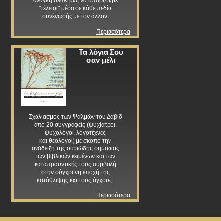
ανάγκη όλων μας να υπάρξουμε
"τέλειοι" μέσα σε κάθε πεδίο
συνένωσής με τον άλλον.
Περισσότερα
Τα λόγια Σου
σαν μέλι
Σχολιασμός των Ψαλμών του Δαβίδ
από 20 συγγραφείς (ψυχίατροι,
ψυχολόγοι, λογοτέχνες
και θεολόγοι) με σκοπό την
ανάδειξη της ουσιώδης σημασίας
των βιβλικών κειμένων και των
καταπραϋντικής τους συμβολή
στην σύγχρονη εποχή της
κατάθλιψης και τους άγχους.
Περισσότερα