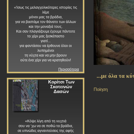
«Ίσως τις μελαγχολικότερες ιστορίες τις
λέμε
μόνοι μας τα βράδια,
για να βαστάμε τον θάνατο των άλλων
και την μοναξιά τους.
Και σαν πλαγιάζουμε έχουμε πάντοτε
το χέρι μας ξεσκέπαστο
γιατί...
για φαντάσου να έρθουνε όλοι οι
λυπημένοι
τη νύχτα και να μην βρουν
ούτε ένα χέρι για να κρατηθούν!
Περισσότερα
...με όλα τα κύ
Κορίτσι Των
Σκοτεινών
Ποίηση
Δασών
«Κόψε λίγη από τη νυχτιά
σου να ‘χω να σε ποθώ τα βράδια,
σε υπνώδες αγναντεύσεις της αφής