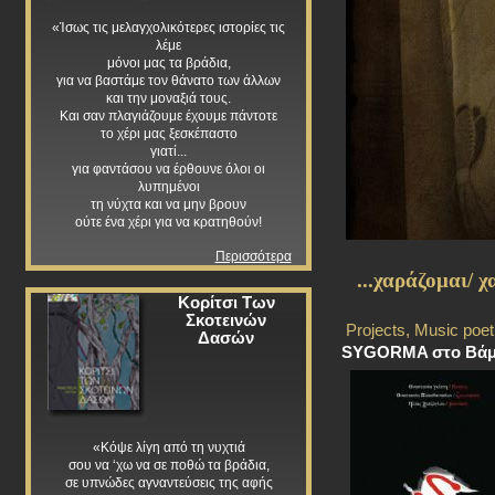
«Ίσως τις μελαγχολικότερες ιστορίες τις
λέμε
μόνοι μας τα βράδια,
για να βαστάμε τον θάνατο των άλλων
και την μοναξιά τους.
Και σαν πλαγιάζουμε έχουμε πάντοτε
το χέρι μας ξεσκέπαστο
γιατί...
για φαντάσου να έρθουνε όλοι οι
λυπημένοι
τη νύχτα και να μην βρουν
ούτε ένα χέρι για να κρατηθούν!
Περισσότερα
...χαράζομαι/ 
Κορίτσι Των
Σκοτεινών
Projects
,
Music poet
Δασών
SYGORMA στο Βάμ
«Κόψε λίγη από τη νυχτιά
σου να ‘χω να σε ποθώ τα βράδια,
σε υπνώδες αγναντεύσεις της αφής