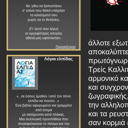
θα ‘ρθω να ξαποστάσω
σ’ εσένα που θεϊκά υπήρξαν
τα καλέσματά σου
χωρίς να το θελήσεις.
(Γι’ αυτό σου λέγω)
οι ομορφότερες ιστορίες
άθελά μας υφίστανται».
άλλοτε εξωτ
Περισσότερα
αποκαλύπτε
πρωτόγνωρο
Λόγια ελπίδας
Τρείς Καλλι
αρμονικό κα
και συγχρον
ζωγραφικής,
«...σε όσους έμαθαν / από τον πόνο
ελπίδα να ποιούν...»
την αλληλο
Ένα βιβλίο αφιερωμένο και γραμμένο
από άτομα
και τα ρευσ
με σκλήρυνση κατά πλάκας.
Μια συλλογική προσπάθεια που
σαν κορμιά
συγκεφαλαιώνει το πείσμα και την