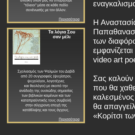
ανάγκη όλων μας να υπάρξουμε
εναγκαλισμο
"τέλειοι" μέσα σε κάθε πεδίο
συνένωσής με τον άλλον.
Περισσότερα
Η Αναστασία
Παπαθανασί
Τα λόγια Σου
σαν μέλι
των διαφόρ
εμφανίζεται
video art po
Σχολιασμός των Ψαλμών του Δαβίδ
Σας καλούν 
από 20 συγγραφείς (ψυχίατροι,
ψυχολόγοι, λογοτέχνες
που θα χαθε
και θεολόγοι) με σκοπό την
ανάδειξη της ουσιώδης σημασίας
καλεσμένος
των βιβλικών κειμένων και των
καταπραϋντικής τους συμβολή
θα απαγγείλ
στην σύγχρονη εποχή της
κατάθλιψης και τους άγχους.
«Κορίτσι τω
Περισσότερα