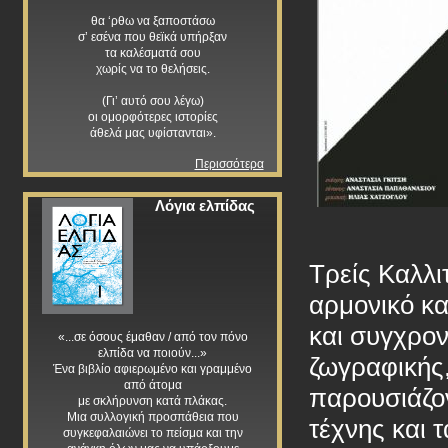
θα ‘ρθω να ξαποστάσω
σ’ εσένα που θεϊκά υπήρξαν
τα καλέσματά σου
χωρίς να το θελήσεις.
(Γι’ αυτό σου λέγω)
οι ομορφότερες ιστορίες
άθελά μας υφίστανται».
Περισσότερα
Λόγια ελπίδας
Τρείς Καλλι
αρμονικό κα
και συγχρον
«...σε όσους έμαθαν / από τον πόνο
ελπίδα να ποιούν...»
ζωγραφικής,
Ένα βιβλίο αφιερωμένο και γραμμένο
από άτομα
παρουσιάζο
με σκλήρυνση κατά πλάκας.
Μια συλλογική προσπάθεια που
τέχνης και 
συγκεφαλαιώνει το πείσμα και την