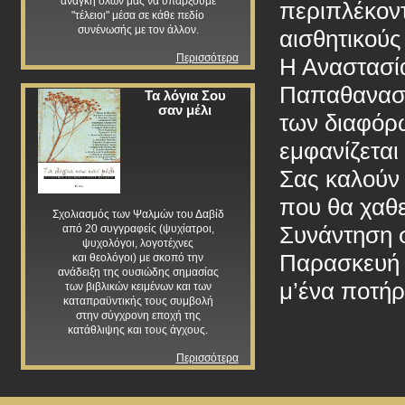
ανάγκη όλων μας να υπάρξουμε
περιπλέκον
"τέλειοι" μέσα σε κάθε πεδίο
συνένωσής με τον άλλον.
αισθητικούς
Περισσότερα
Η Αναστασία
Παπαθανασί
Τα λόγια Σου
σαν μέλι
των διαφόρ
εμφανίζεται
Σας καλούν 
που θα χαθε
Σχολιασμός των Ψαλμών του Δαβίδ
Συνάντηση σ
από 20 συγγραφείς (ψυχίατροι,
ψυχολόγοι, λογοτέχνες
Παρασκευή 1
και θεολόγοι) με σκοπό την
ανάδειξη της ουσιώδης σημασίας
μ’ένα ποτήρ
των βιβλικών κειμένων και των
καταπραϋντικής τους συμβολή
στην σύγχρονη εποχή της
κατάθλιψης και τους άγχους.
Περισσότερα