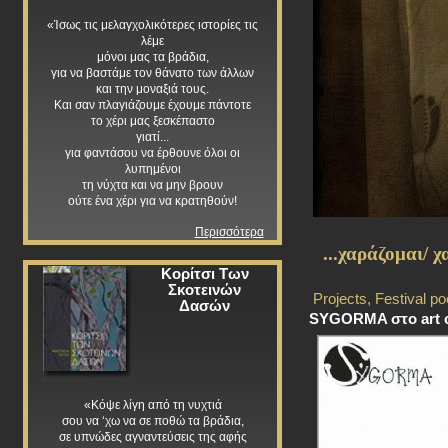
«Ίσως τις μελαγχολικότερες ιστορίες τις
λέμε
μόνοι μας τα βράδια,
για να βαστάμε τον θάνατο των άλλων
και την μοναξιά τους.
Και σαν πλαγιάζουμε έχουμε πάντοτε
το χέρι μας ξεσκέπαστο
γιατί...
για φαντάσου να έρθουνε όλοι οι
λυπημένοι
τη νύχτα και να μην βρουν
ούτε ένα χέρι για να κρατηθούν!
Περισσότερα
...χαράζομαι/ 
Κορίτσι Των
Σκοτεινών
Projects
,
Festival po
Δασών
SYGORMA στο art c
«Κόψε λίγη από τη νυχτιά
σου να ‘χω να σε ποθώ τα βράδια,
σε υπνώδες αγναντεύσεις της αφής